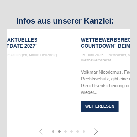
Infos aus unserer Kanzlei:
WETTBEWERBSRECHT: „THE FINAL
COUNTDOWN“ BEIM SONDERANGEBOT
berg
15. Juni 2026
Newsletter
,
Volkmar Nicodemus
,
Wettbewerbsrecht
Volkmar Nicodemus, Fachanwalt für gewerblichen
Rechtsschutz, gibt eine etwas überraschende
Gerichtsentscheidung des LG Deggendorf
wieder....
WEITERLESEN