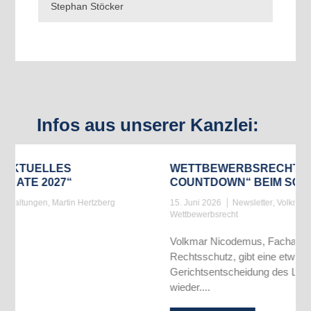
Stephan Stöcker
Infos aus unserer Kanzlei:
WETTBEWERBSRECHT: „THE FINAL
COUNTDOWN“ BEIM SONDERANGEBOT
g
15. Juni 2026
Newsletter
,
Volkmar Nicodemus
,
Wettbewerbsrecht
Volkmar Nicodemus, Fachanwalt für gewerblichen
Rechtsschutz, gibt eine etwas überraschende
Gerichtsentscheidung des LG Deggendorf
wieder....