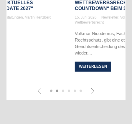
WETTBEWERBSRECHT: „THE FINAL
COUNTDOWN“ BEIM SONDERANGEBOT
rg
15. Juni 2026
Newsletter
,
Volkmar Nicodemus
,
Wettbewerbsrecht
Volkmar Nicodemus, Fachanwalt für gewerblichen
Rechtsschutz, gibt eine etwas überraschende
Gerichtsentscheidung des LG Deggendorf
wieder....
WEITERLESEN