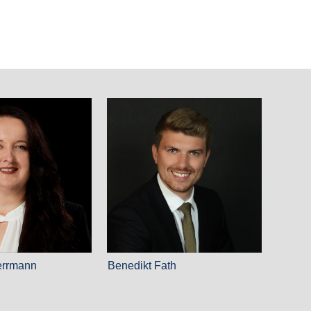
errmann
Benedikt Fath
n für Handels- und
Rechtsanwalt
tsrecht
Unternehmensjurist (LL.B.)
mediatorin