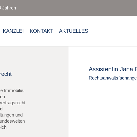
0 Jahren
KANZLEI
KONTAKT
AKTUELLES
Assistentin Jana
recht
Rechtsanwaltsfachanges
ie Immobilie.
den
ertragsrecht.
nd
ltungen und
bundesweiten
eich