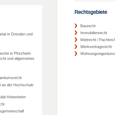
Rechtsgebiete
Baurecht
Immobilienrecht
riat in Dresden und
Mietrecht / Pachtrec
Werkvertragsrecht
nzlei in Pforzheim
Wohnungseigentums
echt und allgemeines
igentumsrecht
ht an der Hochschule
rsität Hohenheim
cht
itsgemeinschaft