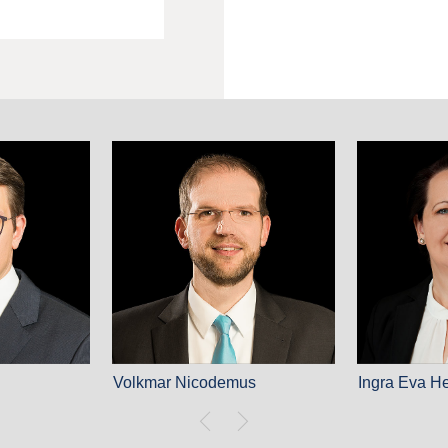
Volkmar Nicodemus
Ingra Eva H
milienrecht
Fachanwalt für gewerblichen
Fachanwälti
et- und
Rechtsschutz
Gesellschaf
msrecht
Fachanwalt für
Wirtschafts